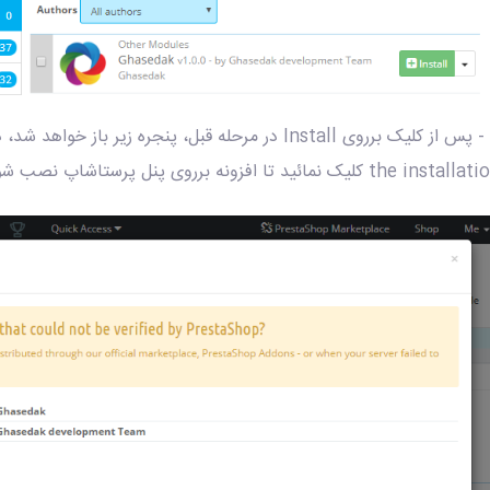
the instal کلیک نمائید تا افزونه برروی پنل پرستاشاپ نصب شود.