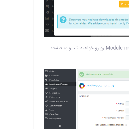
8 - پس از نصب موفق افزونه روی پنل، با پیغام Module installed successfully روبرو خواهید شد و به صفحه