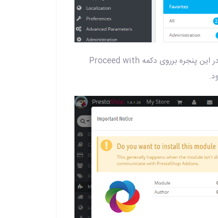
7 - پس از کلیک برروی Install در مرحله قبل، پنجره زیر باز خواهد شد، در این پنجره برروی دکمه Proceed with