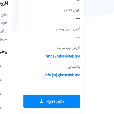
افزو
تاریخ انتشار
---
خود را در پ
آخرین بروز رسانی
از ای
---
سروی
آدرس وب سایت
برخی 
https://ghasedak.me
ام
پشتیبانی
info [at] ghasedak.me
ام
ام
دانلود افزونه
ام