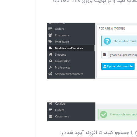
3 - سپس برروی Choose a file کلیک نمائید و افزونه دانلود شده را انتخاب کنید و در نهایت برروی Upload this
5 - پس از آپلود موفق افزونه، در قسمت جستجو بالای صفحه ghasedak را جستجو کنید، تا افزونه آپلود شده را