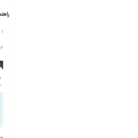
راهن
1 - افزونه مورد نظر را
2 - در پنل پرستاشاپ خود در منوی Modules and Services روی Add a new module کلیک نمایید