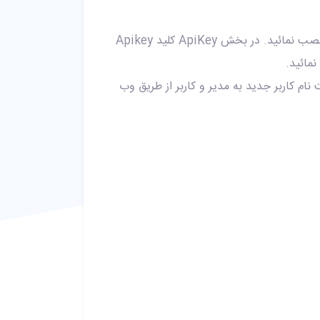
برای استفاده از قاصدک روی Prestashop کافیست این افزونه را دانلود و نصب نمائید. در بخش ApiKey کلید Apikey
نام کاربر جدید به مدیر و کاربر از طریق وب