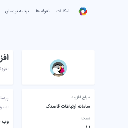
امکانات
تعرفه ها
برنامه نویسان
افز
افزونه پیامک Prestashop 
طراح افزونه
پرستا
سامانه ارتباطات قاصدک
اینترن
نسخه
وب س
1.1